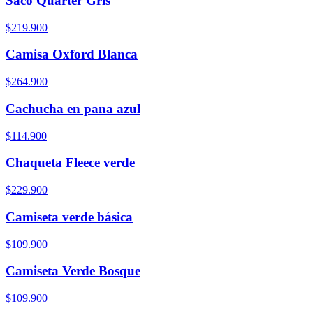
Saco Quarter Gris
$219.900
Camisa Oxford Blanca
$264.900
Cachucha en pana azul
$114.900
Chaqueta Fleece verde
$229.900
Camiseta verde básica
$109.900
Camiseta Verde Bosque
$109.900