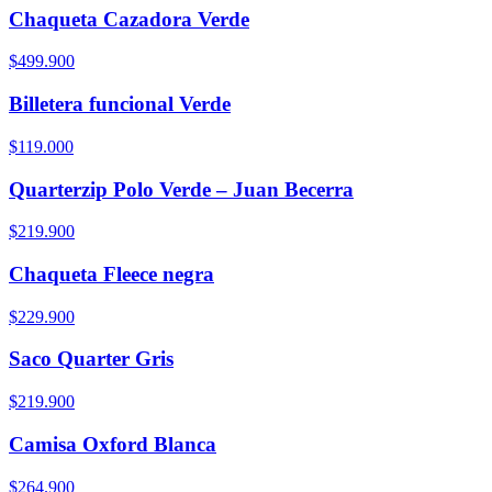
Chaqueta Cazadora Verde
$499.900
Billetera funcional Verde
$119.000
Quarterzip Polo Verde – Juan Becerra
$219.900
Chaqueta Fleece negra
$229.900
Saco Quarter Gris
$219.900
Camisa Oxford Blanca
$264.900