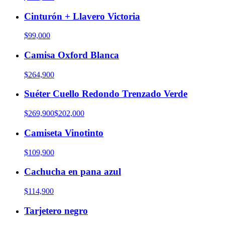
Cinturón + Llavero Victoria
$99,000
Camisa Oxford Blanca
$264,900
Suéter Cuello Redondo Trenzado Verde
$269,900
$202,000
Camiseta Vinotinto
$109,900
Cachucha en pana azul
$114,900
Tarjetero negro