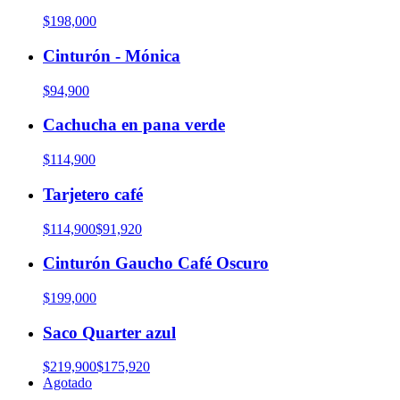
$198,000
Cinturón - Mónica
$94,900
Cachucha en pana verde
$114,900
Tarjetero café
$114,900
$91,920
Cinturón Gaucho Café Oscuro
$199,000
Saco Quarter azul
$219,900
$175,920
Agotado