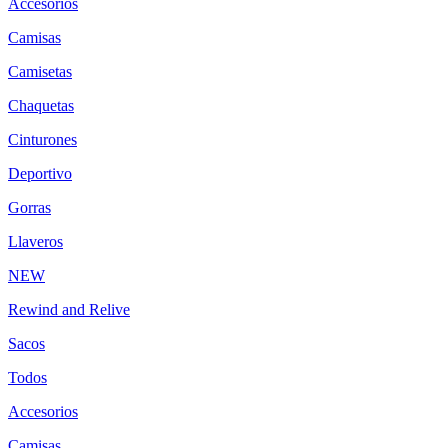
Accesorios
Camisas
Camisetas
Chaquetas
Cinturones
Deportivo
Gorras
Llaveros
NEW
Rewind and Relive
Sacos
Todos
Accesorios
Camisas