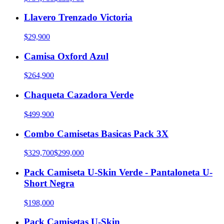
Llavero Trenzado Victoria
$29,900
Camisa Oxford Azul
$264,900
Chaqueta Cazadora Verde
$499,900
Combo Camisetas Basicas Pack 3X
$329,700
$299,000
Pack Camiseta U-Skin Verde - Pantaloneta U-
Short Negra
$198,000
Pack Camisetas U-Skin