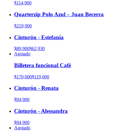
$114,900
Quarterzip Polo Azul – Juan Becerra
$219,900
Cinturón - Estefanía
$89,900
$62,930
Agotado
Billetera funcional Café
$170,000
$119,000
Cinturón - Renata
$94,900
Cinturón - Alessandra
$94,900
Agotado