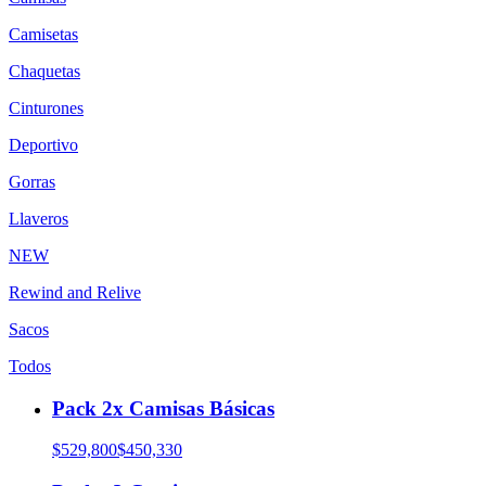
Camisetas
Chaquetas
Cinturones
Deportivo
Gorras
Llaveros
NEW
Rewind and Relive
Sacos
Todos
Pack 2x Camisas Básicas
$529,800
$450,330