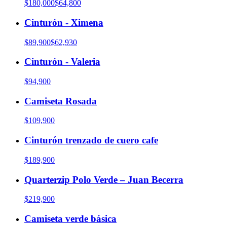
$180,000
$64,800
Cinturón - Ximena
$89,900
$62,930
Cinturón - Valeria
$94,900
Camiseta Rosada
$109,900
Cinturón trenzado de cuero cafe
$189,900
Quarterzip Polo Verde – Juan Becerra
$219,900
Camiseta verde básica