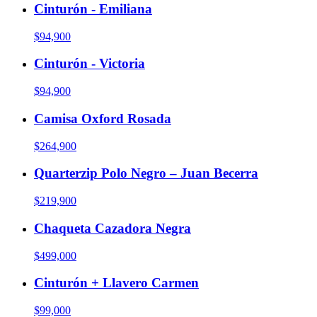
Cinturón - Emiliana
$94,900
Cinturón - Victoria
$94,900
Camisa Oxford Rosada
$264,900
Quarterzip Polo Negro – Juan Becerra
$219,900
Chaqueta Cazadora Negra
$499,000
Cinturón + Llavero Carmen
$99,000