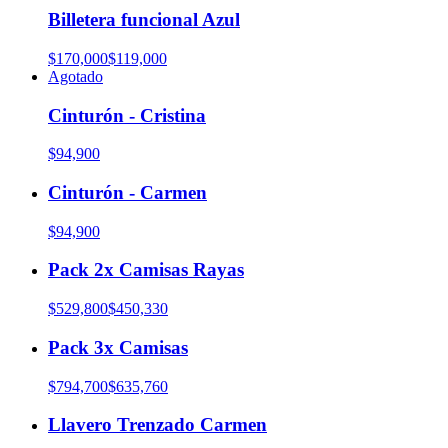
Billetera funcional Azul
$170,000
$119,000
Agotado
Cinturón - Cristina
$94,900
Cinturón - Carmen
$94,900
Pack 2x Camisas Rayas
$529,800
$450,330
Pack 3x Camisas
$794,700
$635,760
Llavero Trenzado Carmen