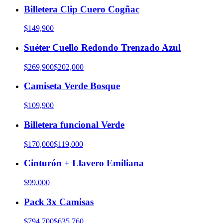
Billetera Clip Cuero Cogñac
$149,900
Suéter Cuello Redondo Trenzado Azul
$269,900
$202,000
Camiseta Verde Bosque
$109,900
Billetera funcional Verde
$170,000
$119,000
Cinturón + Llavero Emiliana
$99,000
Pack 3x Camisas
$794,700
$635,760