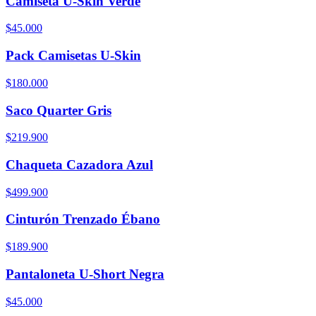
Camiseta U-Skin Verde
$45.000
Pack Camisetas U-Skin
$180.000
Saco Quarter Gris
$219.900
Chaqueta Cazadora Azul
$499.900
Cinturón Trenzado Ébano
$189.900
Pantaloneta U-Short Negra
$45.000