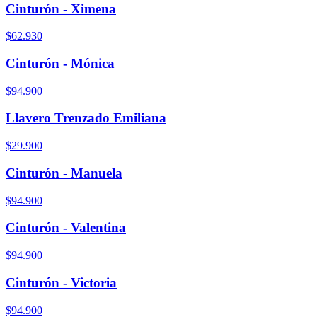
Cinturón - Ximena
$62.930
Cinturón - Mónica
$94.900
Llavero Trenzado Emiliana
$29.900
Cinturón - Manuela
$94.900
Cinturón - Valentina
$94.900
Cinturón - Victoria
$94.900