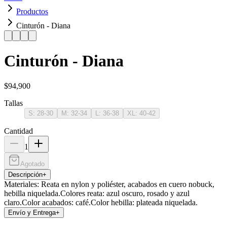
Productos
Cinturón - Diana
Cinturón - Diana
$94,900
Tallas
S: 28-30
M: 32-34
L: 36-38
XL: 40-42
Cantidad
1
Agotado
Descripción
+
Materiales: Reata en nylon y poliéster, acabados en cuero nobuck,
hebilla niquelada.Colores reata: azul oscuro, rosado y azul
claro.Color acabados: café.Color hebilla: plateada niquelada.
Envío y Entrega
+