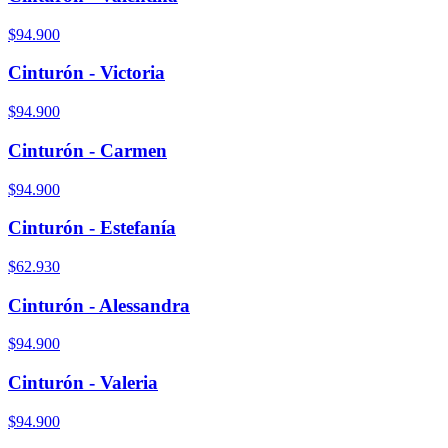
$94.900
Cinturón - Victoria
$94.900
Cinturón - Carmen
$94.900
Cinturón - Estefanía
$62.930
Cinturón - Alessandra
$94.900
Cinturón - Valeria
$94.900