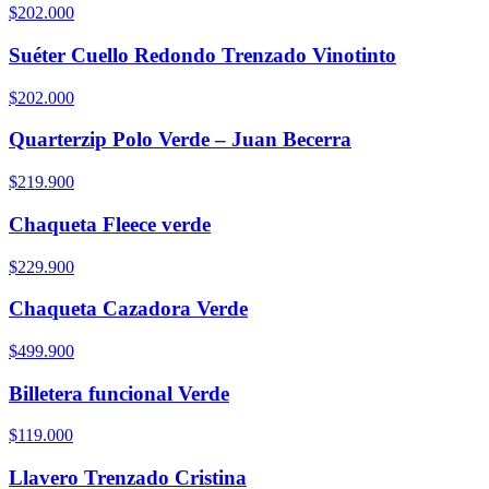
$202.000
Suéter Cuello Redondo Trenzado Vinotinto
$202.000
Quarterzip Polo Verde – Juan Becerra
$219.900
Chaqueta Fleece verde
$229.900
Chaqueta Cazadora Verde
$499.900
Billetera funcional Verde
$119.000
Llavero Trenzado Cristina