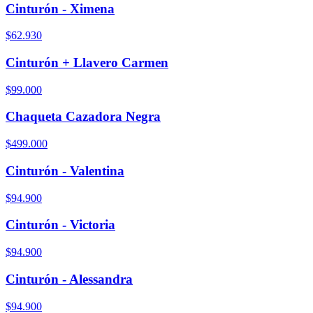
Cinturón - Ximena
$62.930
Cinturón + Llavero Carmen
$99.000
Chaqueta Cazadora Negra
$499.000
Cinturón - Valentina
$94.900
Cinturón - Victoria
$94.900
Cinturón - Alessandra
$94.900