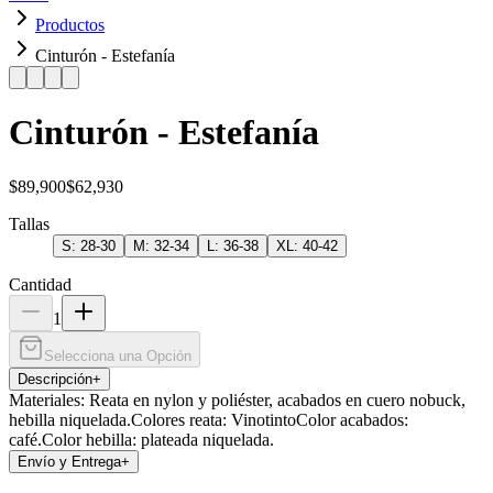
Productos
Cinturón - Estefanía
Cinturón - Estefanía
$89,900
$62,930
Tallas
S: 28-30
M: 32-34
L: 36-38
XL: 40-42
Cantidad
1
Selecciona una Opción
Descripción
+
Materiales: Reata en nylon y poliéster, acabados en cuero nobuck,
hebilla niquelada.Colores reata: VinotintoColor acabados:
café.Color hebilla: plateada niquelada.
Envío y Entrega
+