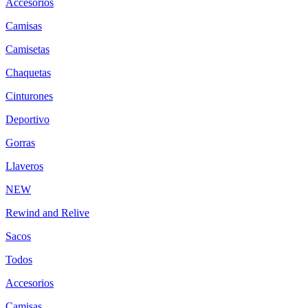
Accesorios
Camisas
Camisetas
Chaquetas
Cinturones
Deportivo
Gorras
Llaveros
NEW
Rewind and Relive
Sacos
Todos
Accesorios
Camisas