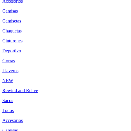
Accesorios
Camisas
Camisetas
Chaquetas
Cinturones
Deportivo
Gorras
Llaveros
NEW
Rewind and Relive
Sacos
Todos
Accesorios
Camisas