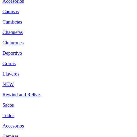
Accesorios
Camisas
Camisetas
Chaquetas
Cinturones
Deportivo
Gorras
Llaveros
NEW
Rewind and Relive
Sacos
Todos
Accesorios
Camisas