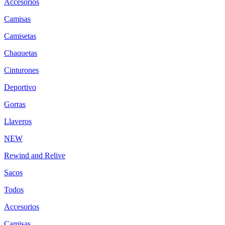
Accesorios
Camisas
Camisetas
Chaquetas
Cinturones
Deportivo
Gorras
Llaveros
NEW
Rewind and Relive
Sacos
Todos
Accesorios
Camisas