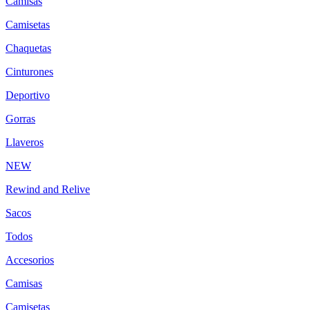
Camisas
Camisetas
Chaquetas
Cinturones
Deportivo
Gorras
Llaveros
NEW
Rewind and Relive
Sacos
Todos
Accesorios
Camisas
Camisetas