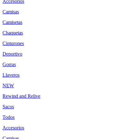
Accesorios
Camisas
Camisetas
Chaquetas
Cinturones
Deportivo
Gorras
Llaveros
NEW
Rewind and Relive
Sacos
Todos
Accesorios
Camisas